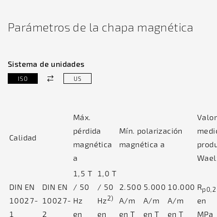
Parámetros de la chapa magnética
Sistema de unidades
ISO
US
Máx.
Valo
pérdida
Mín. polarización
medi
Calidad
magnética
magnética a
prod
a
Wael
1,5 T
1,0 T
DIN EN
DIN EN
/ 50
/ 50
2.500
5.000
10.000
R
p0,2
2)
10027-
10027-
Hz
Hz
A/m
A/m
A/m
en
1
2
en
en
en T
en T
en T
MPa