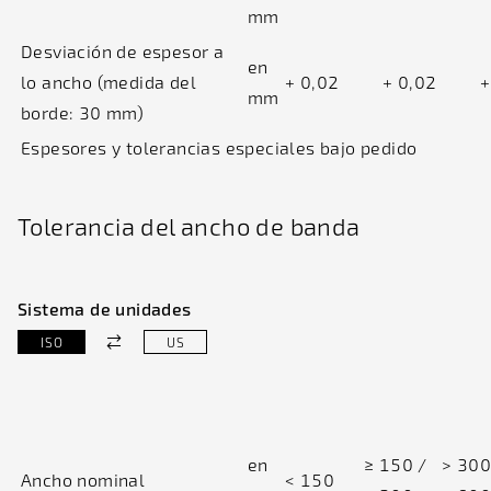
mm
Desviación de espesor a
en
lo ancho (medida del
+ 0,02
+ 0,02
+
mm
borde: 30 mm)
Espesores y tolerancias especiales bajo pedido
Tolerancia del ancho de banda
Sistema de unidades
ISO
US
en
≥ 150 /
> 300
Ancho nominal
< 150