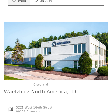
Cleveland
Waelzholz North America, LLC
5221 West 164th Street
44142 Cleveland