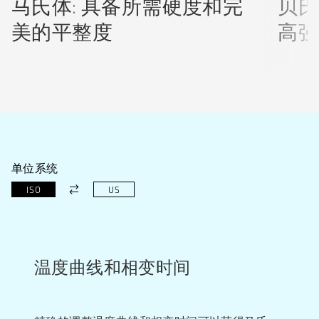
马氏体: 具备所需硬度和完
贝氏
美的平整度
高强
单位系统
ISO
US
温度曲线和相变时间